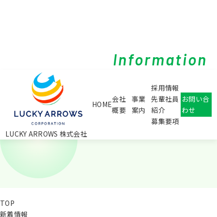
Information
採用情報
会社
事業
先輩社員
お問い合
HOME
概要
案内
紹介
わせ
募集要項
LUCKY ARROWS 株式会社
TOP
新着情報