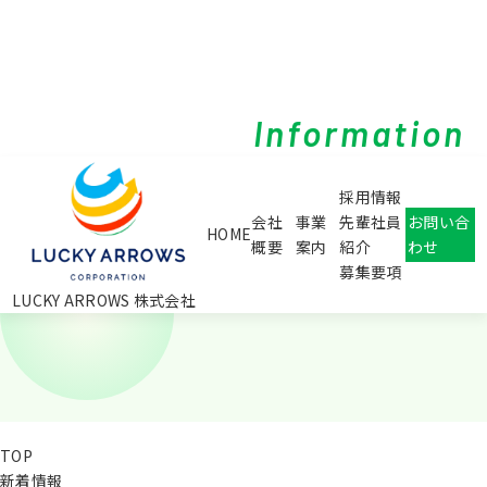
Information
採用情報
会社
事業
先輩社員
お問い合
HOME
概要
案内
紹介
わせ
募集要項
LUCKY ARROWS 株式会社
TOP
新着情報